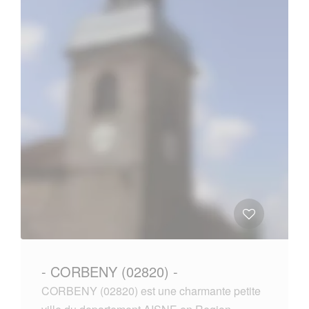
- CORBENY (02820) -
CORBENY (02820) est une charmante petite