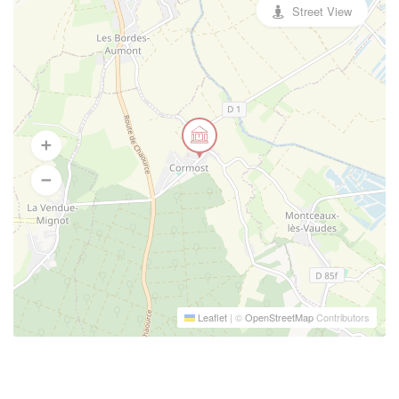
Street View
Leaflet
|
©
OpenStreetMap
Contributors