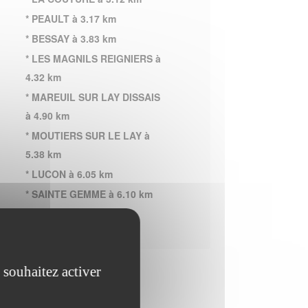
* PEAULT à 3.17 km
* BESSAY à 3.83 km
* LES MAGNILS REIGNIERS à
4.32 km
* MAREUIL SUR LAY DISSAIS
à 4.90 km
* MOUTIERS SUR LE LAY à
5.38 km
* LUCON à 6.05 km
* SAINTE GEMME à 6.10 km
 souhaitez activer