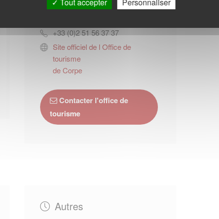
Tout accepter
Personnaliser
4, Route de Luçon
85580
Saint-Michel-en-l’Herm
+33 (0)2 51 56 37 37
Site officiel de l Office de
tourisme
de Corpe
Contacter l'office de
tourisme
Autres