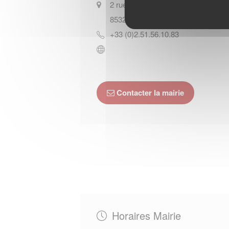
2 rue de Mainclaye
85320
CORPE
+33 (0)2.51.56.10.83
Contacter la mairie
Horaires Mairie