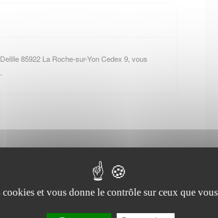
 Delille 85922 La Roche-sur-Yon Cedex 9, vous
.
Office de tourisme de
Corpe
es cookies et vous donne le contrôle sur ceux que vous