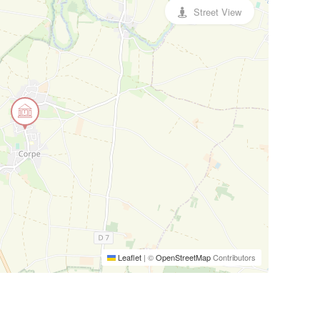
Street View
Leaflet
|
©
OpenStreetMap
Contributors