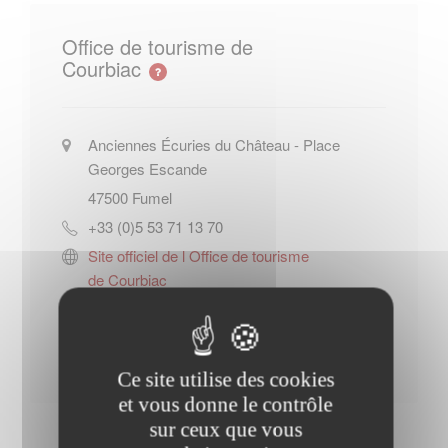
Office de tourisme de
Courbiac
Anciennes Écuries du Château - Place
Georges Escande
47500
Fumel
+33 (0)5 53 71 13 70
Site officiel de l Office de tourisme
de Courbiac
Contacter l'office de tourisme
Ce site utilise des cookies
et vous donne le contrôle
sur ceux que vous