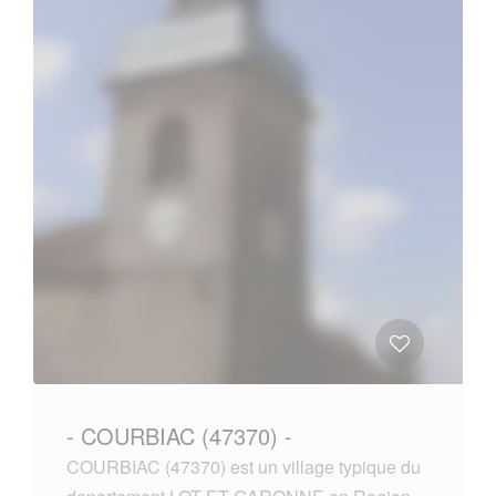
- COURBIAC (47370) -
COURBIAC (47370) est un village typique du