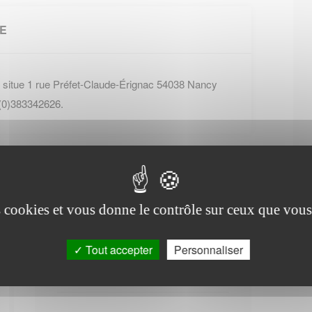
LE
 situe 1 rue Préfet-Claude-Érignac 54038 Nancy
 (0)383342626.
es cookies et vous donne le contrôle sur ceux que vous
Office de tourisme de
Tout accepter
Personnaliser
Courcelles