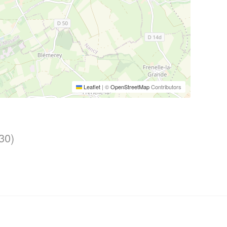
Leaflet
|
©
OpenStreetMap
Contributors
30)