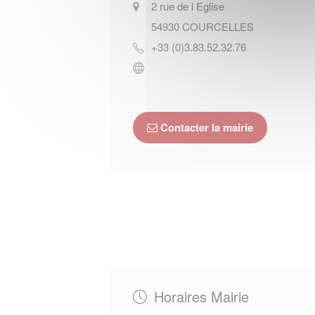
2 rue de l Eglise
54930
COURCELLES
+33 (0)3.83.52.32.76
Contacter la mairie
Horaires Mairie