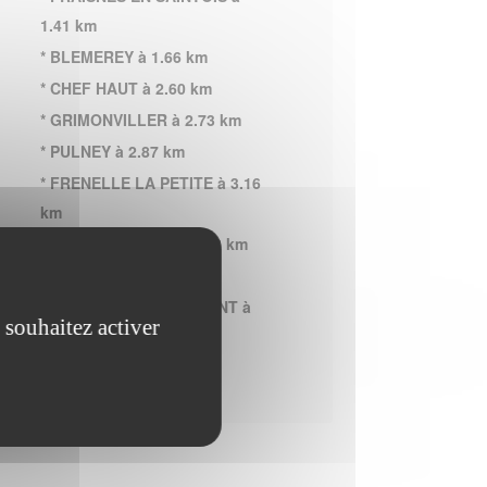
1.41 km
* BLEMEREY à 1.66 km
* CHEF HAUT à 2.60 km
* GRIMONVILLER à 2.73 km
* PULNEY à 2.87 km
* FRENELLE LA PETITE à 3.16
km
* BOULAINCOURT à 3.28 km
* GUGNEY à 3.31 km
* THEY SOUS VAUDEMONT à
 souhaitez activer
3.86 km