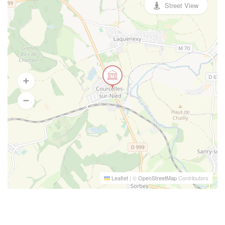
Street View
Leaflet
|
©
OpenStreetMap
Contributors