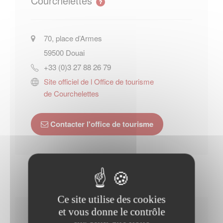
Courchelettes
70, place d’Armes
59500
Douai
+33 (0)3 27 88 26 79
Site officiel de l Office de tourisme
de Courchelettes
Contacter l'office de tourisme
Ce site utilise des cookies
et vous donne le contrôle
Horaires Mairie