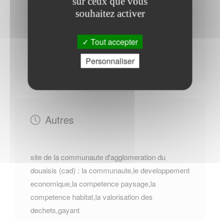
sur ceux que vous
souhaitez activer
Tout accepter
Du Lundi au Vendredi : - 08h30 à 12h00 - 13h30 à
17h00
Personnaliser
Autres
site de la communaute d'agglomeration du
douaisis (cad) : la communaute,le developpement
economique,la competence paysage,la
competence habitat,la valorisation des
dechets,gayant