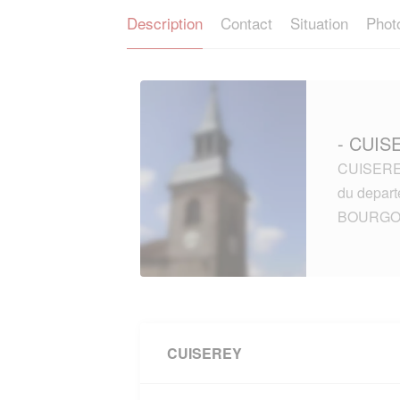
Description
Contact
Situation
Phot
- CUIS
CUISEREY 
du depar
BOURGO
CUISEREY