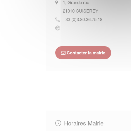
1, Grande rue
21310
CUISEREY
+33 (0)3.80.36.75.18
Contacter la mairie
Horaires Mairie