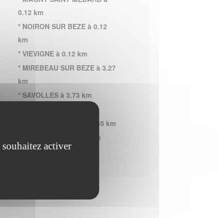
0.12 km
* NOIRON SUR BEZE à 0.12
km
* VIEVIGNE à 0.12 km
* MIREBEAU SUR BEZE à 3.27
km
* SAVOLLES à 3.73 km
* BEZOUOTTE à 5.31 km
* BEIRE LE CHATEL à 5.35 km
* BELLENEUVE à 5.53 km
 souhaitez activer