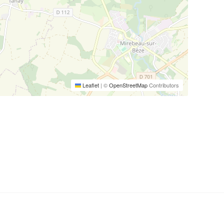
Leaflet
|
©
OpenStreetMap
Contributors