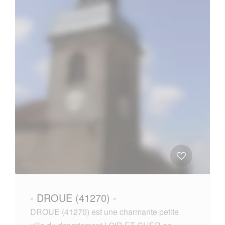
- DROUE (41270) -
DROUE (41270) est une charmante petite