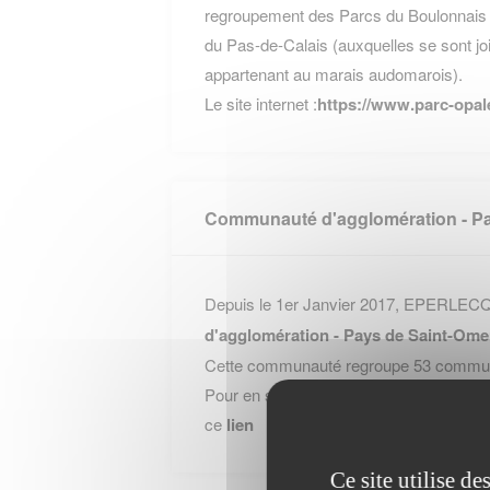
regroupement des Parcs du Boulonnais 
du Pas-de-Calais (auxquelles se sont 
appartenant au marais audomarois).
Le site internet :
https://www.parc-opale
Communauté d'agglomération - Pa
Depuis le 1er Janvier 2017, EPERLECQU
d'agglomération - Pays de Saint-Ome
Cette communauté regroupe 53 communes
Pour en savoir plus sur la Communauté 
ce
lien
Ce site utilise d