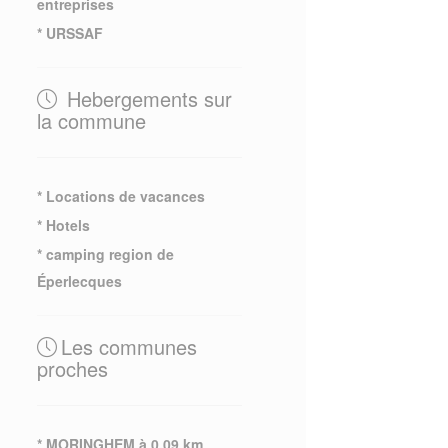
entreprises
* URSSAF
Hebergements sur
la commune
* Locations de vacances
* Hotels
* camping region de
Éperlecques
Les communes
proches
* MORINGHEM à 0.09 km