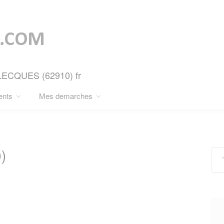
RLECQUES (62910) fr
ents
Mes demarches
)