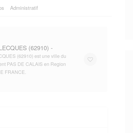
os
Administratif
LECQUES (62910) -
UES (62910) est une ville du
ent PAS DE CALAIS en Region
E FRANCE.