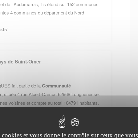
et de l Audomarois, il s étend sur 152 communes
jointes 4 communes du départment du Nord
.fr/
.
ys de Saint-Omer
ES fait partie de la
Communauté
r
, située 4 rue Albert-Camus 62968 Longuenesse.
 voisines et compte au total 104791 habitants.
d'agglomération - Pays de Saint-Omer, cliquez sur
es cookies et vous donne le contrôle sur ceux que vous