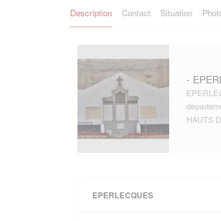
Description
Contact
Situation
Phot
- EPER
EPERLECQ
departem
HAUTS D
EPERLECQUES