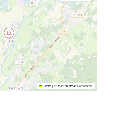
Leaflet
|
©
OpenStreetMap
Contributors