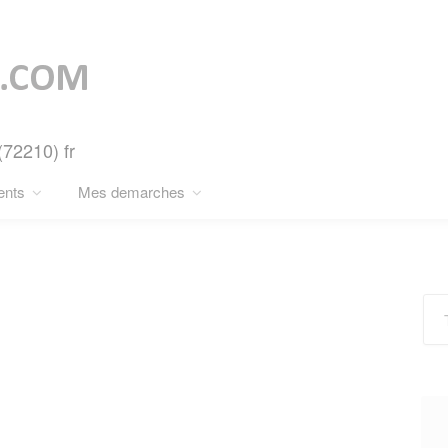
(72210) fr
ents
Mes demarches