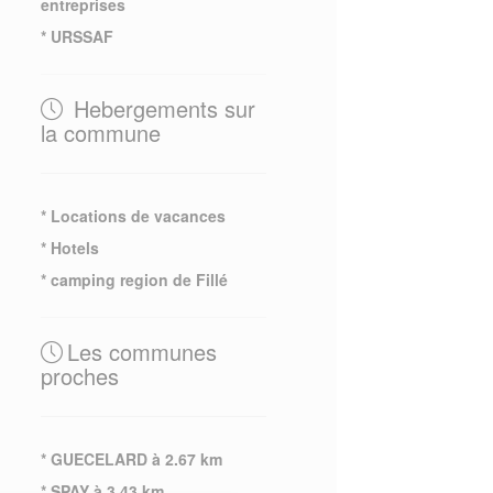
entreprises
* URSSAF
Hebergements sur
la commune
* Locations de vacances
* Hotels
* camping region de Fillé
Les communes
proches
* GUECELARD à 2.67 km
* SPAY à 3.43 km