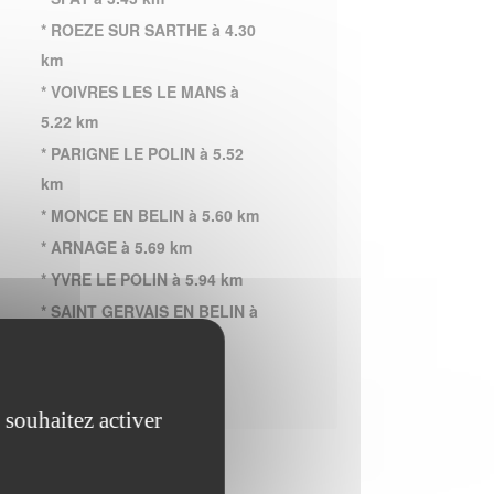
* ROEZE SUR SARTHE à 4.30
km
* VOIVRES LES LE MANS à
5.22 km
* PARIGNE LE POLIN à 5.52
km
* MONCE EN BELIN à 5.60 km
* ARNAGE à 5.69 km
* YVRE LE POLIN à 5.94 km
* SAINT GERVAIS EN BELIN à
7.31 km
 souhaitez activer