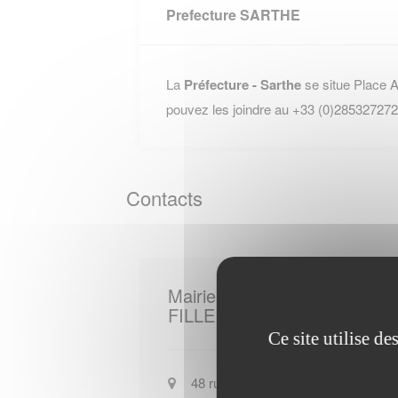
Prefecture SARTHE
La
Préfecture - Sarthe
se situe Place 
pouvez les joindre au +33 (0)285327272
Contacts
Mairie de
FILLE
Ce site utilise d
48 rue du Passeur