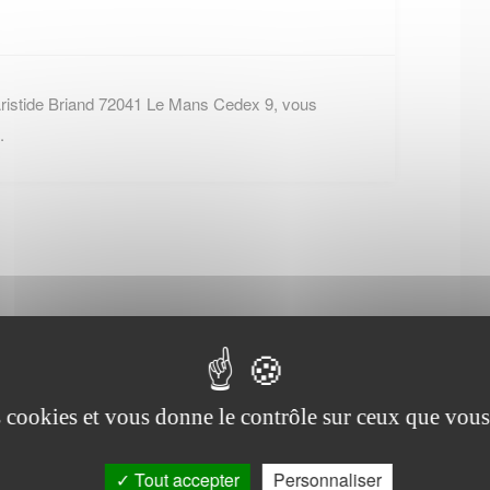
Aristide Briand 72041 Le Mans Cedex 9, vous
.
Office de tourisme de
Fillé
es cookies et vous donne le contrôle sur ceux que vous
Rue Victor Hugo (Musée de la
Tout accepter
Personnaliser