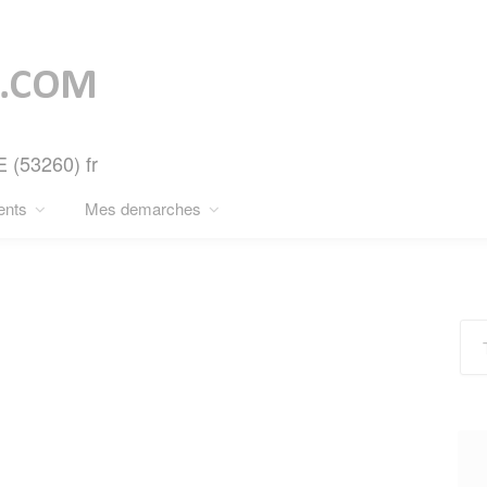
 (53260) fr
ents
Mes demarches