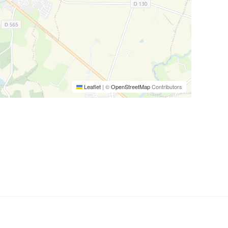
Leaflet
|
©
OpenStreetMap
Contributors