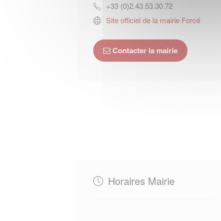
+33 (0)2.43.53.30.72
Site officiel de la mairie Forcé
Contacter la mairie
Horaires Mairie