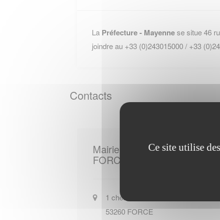
La
Préfecture - Mayenne
se situe 46 r
joindre au +33 (0)243015000 / +33 (0)2
Contacts
Ce site utilise d
Mairie de
FORCE
1 chemin de la Courtillerie
53260
FORCE