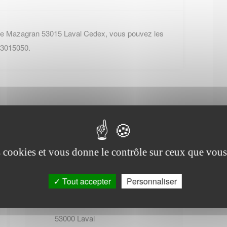
ue Mazagran 53015 Laval Cedex, vous pouvez les
43015050.
es cookies et vous donne le contrôle sur ceux que vous
Office de tourisme de
Forcé
Tout accepter
Personnaliser
84 avenue Robert Buron
53000
Laval