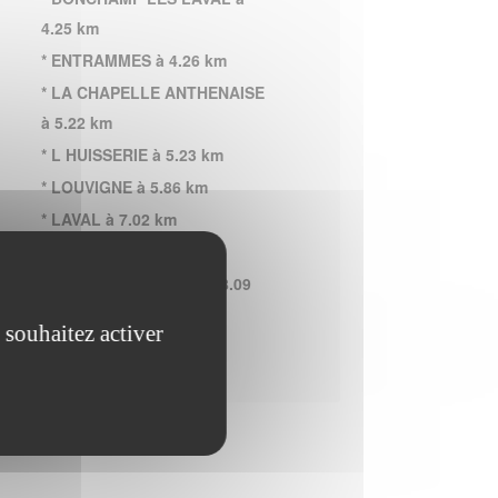
4.25 km
* ENTRAMMES à 4.26 km
* LA CHAPELLE ANTHENAISE
à 5.22 km
* L HUISSERIE à 5.23 km
* LOUVIGNE à 5.86 km
* LAVAL à 7.02 km
* ARGENTRE à 7.05 km
* NUILLE SUR VICOIN à 8.09
km
 souhaitez activer