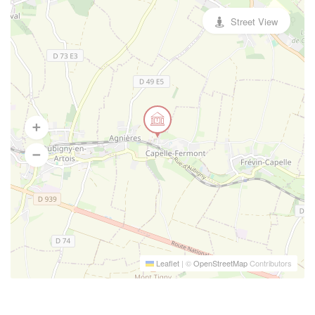
Street View
Leaflet
|
©
OpenStreetMap
Contributors