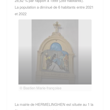
28,82 % par rapport à 1999 (289 habitants).
La population a diminué de 6 habitants entre 2021
et 2022
© Bastien Marie-françoise
© Bas
La mairie de HERMELINGHEN est située au 1 la