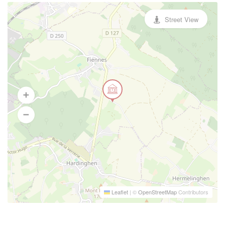
Street View
Leaflet
|
©
OpenStreetMap
Contributors