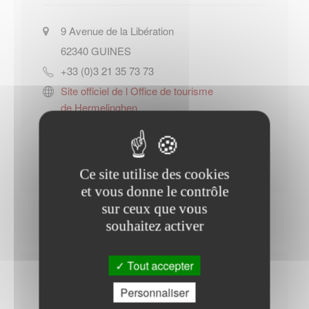
9 Avenue de la Libération
62340
GUINES
+33 (0)3 21 35 73 73
Site officiel de l Office de tourisme
de Hermelinghen
Contacter l'office de tourisme
Ce site utilise des cookies
et vous donne le contrôle
sur ceux que vous
souhaitez activer
Tout accepter
Horaires Mairie
Personnaliser