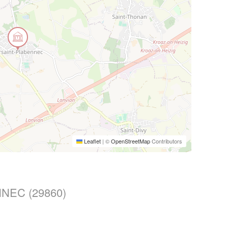
Leaflet
|
©
OpenStreetMap
Contributors
NEC (29860)