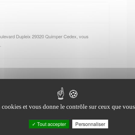
oulevard Dupleix 29320 Quimper Cedex, vous
.
es cookies et vous donne le contrôle sur ceux que vous
Office de tourisme de
Kersaint-Plabennec
Tout accepter
Personnaliser