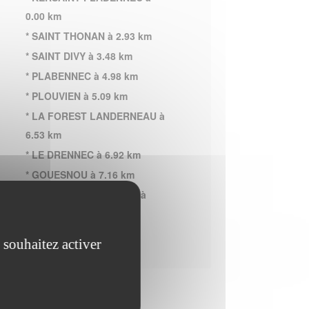
0.00 km
* SAINT THONAN à 2.93 km
* SAINT DIVY à 3.48 km
* PLABENNEC à 4.98 km
* PLOUVIEN à 5.09 km
* LA FOREST LANDERNEAU à
6.53 km
* LE DRENNEC à 6.92 km
* GOUESNOU à 7.16 km
* LE RELECQ KERHUON à
7.32 km
 souhaitez activer