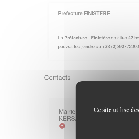
Prefecture FINISTERE
La
Préfecture - Finistère
se situe 42 b
pouvez les joindre au +33 (0)290772000
Contacts
Ce site utilise d
Mairie de
KERSAINT PLABENNEC