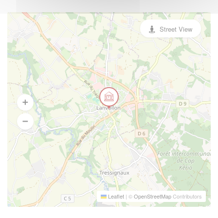
Street View
Leaflet
|
©
OpenStreetMap
Contributors