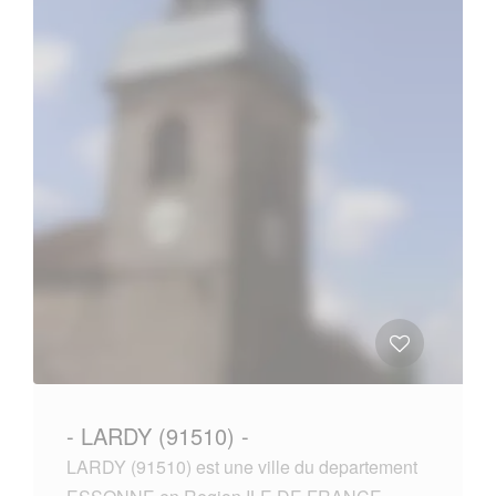
- LARDY (91510) -
LARDY (91510) est une ville du departement