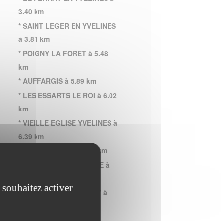
3.40 km
* SAINT LEGER EN YVELINES
à 3.81 km
* POIGNY LA FORET à 5.48
km
* AUFFARGIS à 5.89 km
* LES ESSARTS LE ROI à 6.02
km
* VIEILLE EGLISE YVELINES à
6.39 km
* RAMBOUILLET à 7.05 km
* SAINT REMY L HONORE à
7.29 km
 souhaitez activer
* MONTFORT L AMAURY à
7.76 km