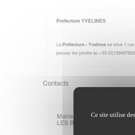
Prefecture YVELINES
La
Préfecture - Yvelines
se situe 1 ru
pouvez les joindre au +33 (0)139497800
Contacts
Ce site utilise d
Mairie de
LES BREVIAIRES