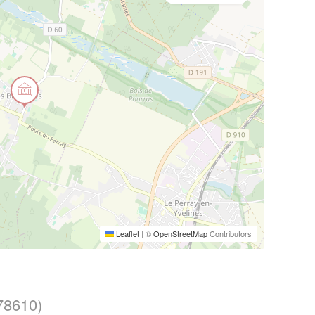
Leaflet
|
©
OpenStreetMap
Contributors
78610)