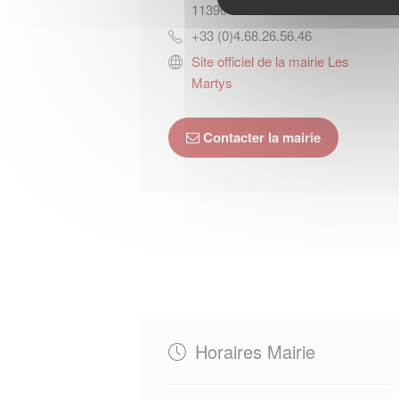
11390
LES MARTYS
+33 (0)4.68.26.56.46
Site officiel de la mairie Les
Martys
Contacter la mairie
Horaires Mairie