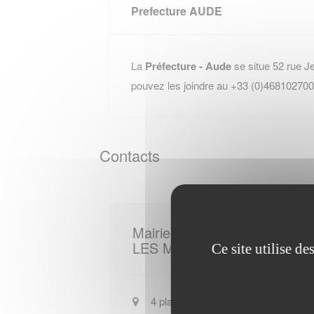
Prefecture AUDE
La
Préfecture - Aude
se situe 52 rue 
pouvez les joindre au +33 (0)468102700
Contacts
Mairie de
LES MARTYS
Ce site utilise d
4 place de la Mairie