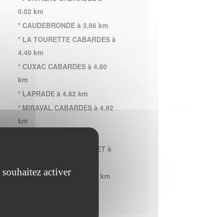
0.02 km
* CAUDEBRONDE à 3.86 km
* LA TOURETTE CABARDES à
4.40 km
* CUXAC CABARDES à 4.80
km
* LAPRADE à 4.82 km
* MIRAVAL CABARDES à 4.92
km
* LACOMBE à 5.63 km
* BROUSSES ET VILLARET à
5.70 km
 souhaitez activer
* MAS CABARDES à 6.78 km