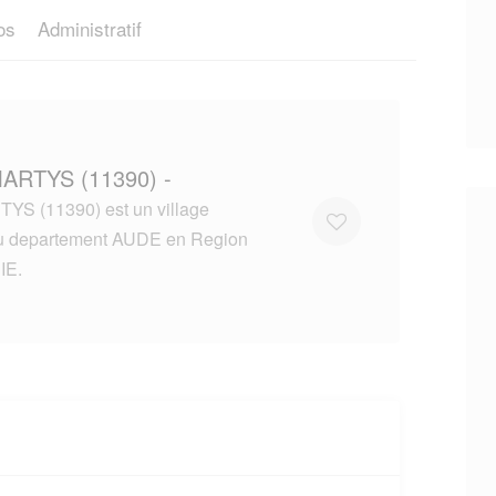
os
Administratif
MARTYS (11390) -
YS (11390) est un village
du departement AUDE en Region
IE.