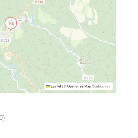
Leaflet
|
©
OpenStreetMap
Contributors
0)