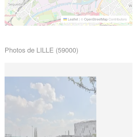
Leaflet
|
©
OpenStreetMap
Contributors
Photos de LILLE (59000)