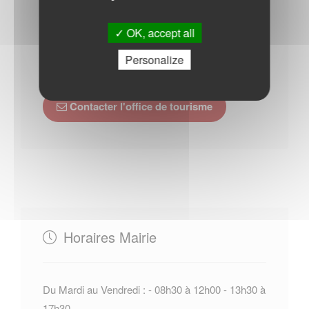
59000
Lille
+33 (0)3.59.57.94.00
OK, accept all
Site officiel de l Office de tourisme
Personalize
de Lille
Contacter l'office de tourisme
Horaires Mairie
Du Mardi au Vendredi : - 08h30 à 12h00 - 13h30 à
17h30