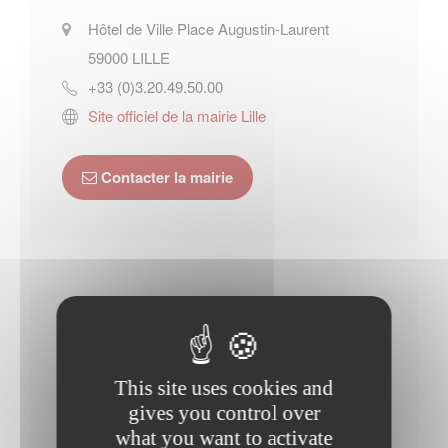
Hôtel de Ville Place Augustin-Laurent
59000
LILLE
+33 (0)3.20.49.50.00
Site officiel de la mairie Lille
Contacter la mairie
Office de tourisme de
Lille
This site uses cookies and
gives you control over
42, place rihour
what you want to activate