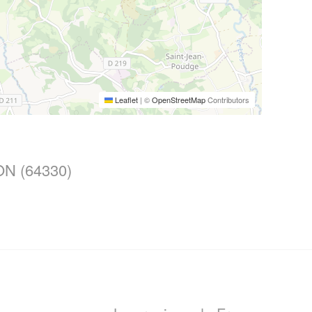
Leaflet
|
©
OpenStreetMap
Contributors
N (64330)