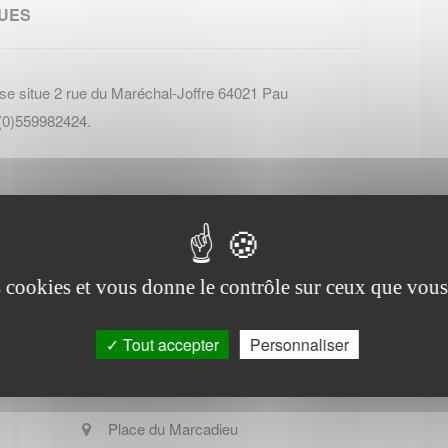
QUES
se situe 2 rue du Maréchal-Joffre 64021 Pau
 (0)559982424.
es cookies et vous donne le contrôle sur ceux que vous
Office de tourisme de
Tout accepter
Personnaliser
Mascaraàs-Haron
Place du Marcadieu