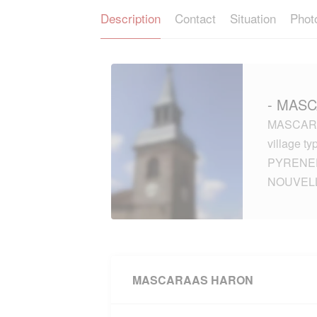
Description
Contact
Situation
Phot
- MASC
MASCARA
village t
PYRENEE
NOUVELL
MASCARAAS HARON