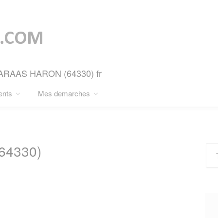
SCARAAS HARON (64330) fr
ents
Mes demarches
4330)