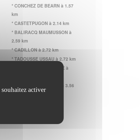
* CONCHEZ DE BEARN à 1.57
km
* CASTETPUGON à 2.14 km
* BALIRACQ MAUMUSSON à
2.59 km
* CADILLON à 2.72 km
* TADOUSSE USSAU à 2.72 km
* BUROSSE MENDOUSSE à
3.27 km
* SAINT JEAN POUDGE à 3.56
 souhaitez activer
km
* TARON SADIRAC
VIELLENAVE à 3.97 km
* RIBARROUY à 4.31 km