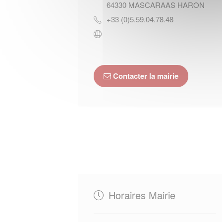
64330
MASCARAAS HARON
+33 (0)5.59.04.78.48
Contacter la mairie
Horaires Mairie