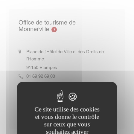
Office de tourisme de
Monnerville
Place de l'Hôtel de Ville et des Droits de
l'Homme
91150
Etampes
01 69 92 69 00
Site officiel de l Office de tourisme
de Monnerville
Ce site utilise des cookies
Contacter l'office de tourisme
et vous donne le contrôle
sur ceux que vous
souhaitez activer