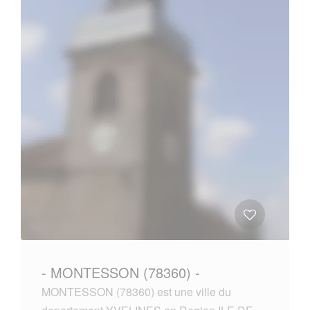
- MONTESSON (78360) -
MONTESSON (78360) est une ville du