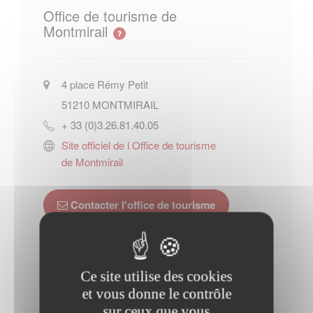
Office de tourisme de
Montmirail
4 place Rémy Petit
51210
MONTMIRAIL
+ 33 (0)3.26.81.40.05
Site officiel de l Office de tourisme
de Montmirail
Contacter l'office de tourisme
Ce site utilise des cookies
et vous donne le contrôle
sur ceux que vous