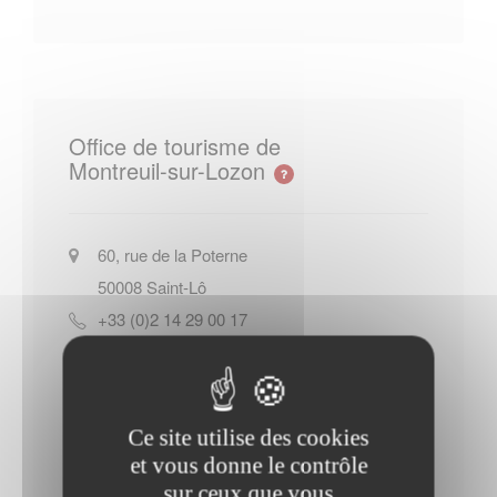
Office de tourisme de
Montreuil-sur-Lozon
60, rue de la Poterne
50008
Saint-Lô
+33 (0)2 14 29 00 17
Site officiel de l Office de tourisme
de Montreuil-sur-Lozon
Ce site utilise des cookies
Contacter l'office de tourisme
et vous donne le contrôle
sur ceux que vous