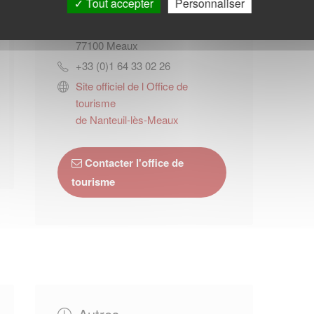
Tout accepter
Personnaliser
5, place Charles de Gaulle
77100
Meaux
+33 (0)1 64 33 02 26
Site officiel de l Office de
tourisme
de Nanteuil-lès-Meaux
Contacter l'office de
tourisme