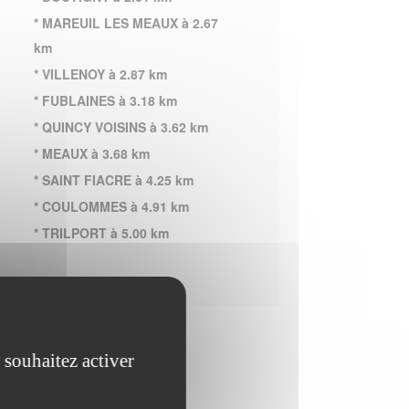
* MAREUIL LES MEAUX à 2.67
km
* VILLENOY à 2.87 km
* FUBLAINES à 3.18 km
* QUINCY VOISINS à 3.62 km
* MEAUX à 3.68 km
* SAINT FIACRE à 4.25 km
* COULOMMES à 4.91 km
* TRILPORT à 5.00 km
 souhaitez activer