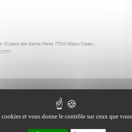
e 12 place des Saints-Pères 77010 Melun Cedex,
17777.
Office de tourisme de
es cookies et vous donne le contrôle sur ceux que vous
Nanteuil-lès-Meaux