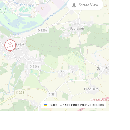
Street View
Leaflet
|
©
OpenStreetMap
Contributors