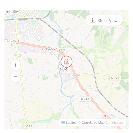
Street View
Leaflet
|
©
OpenStreetMap
Contributors