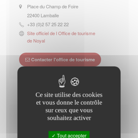
Place du Champ de Foire
22400
Lamballe
+33 (0)2 57 25 22 22
Site officiel de l Office de tourisme
de Noyal
Contacter l'office de tourisme
Ce site utilise des cookies
et vous donne le contrôle
sur ceux que vous
Horaires Mairie
souhaitez activer
Tout accepter