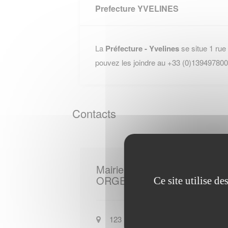
Prefecture YVELINES
La
Préfecture - Yvelines
se situe 1 ru
pouvez les joindre au +33 (0)139497800
Contacts
Mairie de
ORGEVAL
Ce site utilise d
123 rue du Docteur-Maurer