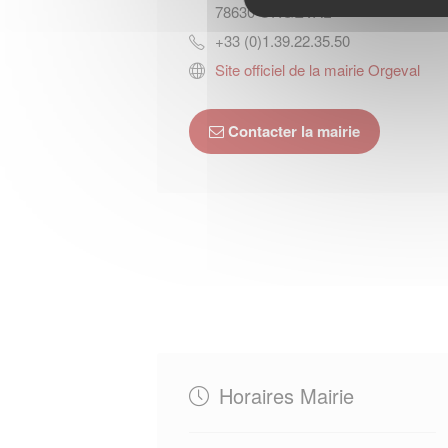
78630
ORGEVAL
+33 (0)1.39.22.35.50
Site officiel de la mairie Orgeval
Contacter la mairie
Horaires Mairie