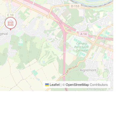
Leaflet
|
©
OpenStreetMap
Contributors