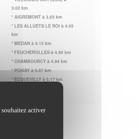
3.02 km
* AIGREMONT à 3.65 km
* LES ALLUETS LE ROI à 4.05
km
* MEDAN à 4.13 km
* FEUCHEROLLES à 4.90 km
* CHAMBOURCY à 4.94 km
* POISSY à 5.07 km
* ECQUEVILLY à 5.17 km
 souhaitez activer