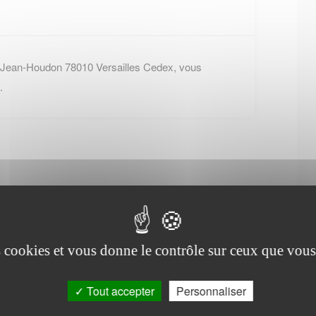
e Jean-Houdon 78010 Versailles Cedex, vous
.
Office de tourisme de
Orgeval
es cookies et vous donne le contrôle sur ceux que vous
Tout accepter
Personnaliser
2 Bd Robespierre