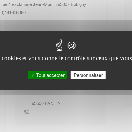
itue 1 esplanade Jean-Moulin 93007 Bobigny
 (0)141606060.
es cookies et vous donne le contrôle sur ceux que vous
Office de tourisme de
Tout accepter
Personnaliser
Pantin
93500
PANTIN