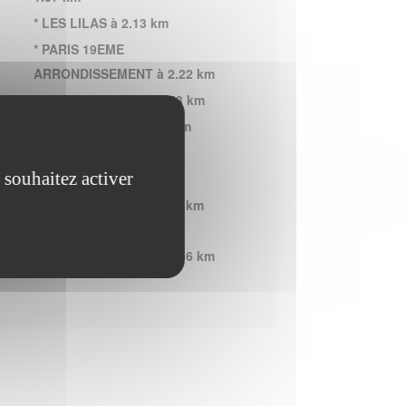
* LES LILAS à 2.13 km
* PARIS 19EME
ARRONDISSEMENT à 2.22 km
* AUBERVILLIERS à 2.53 km
* ROMAINVILLE à 2.60 km
* BOBIGNY à 3.20 km
 souhaitez activer
* BAGNOLET à 3.29 km
* LA COURNEUVE à 3.50 km
* PARIS 20EME
ARRONDISSEMENT à 3.56 km