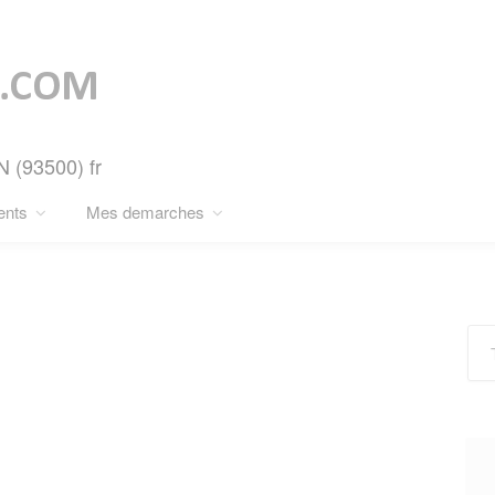
N (93500) fr
ents
Mes demarches