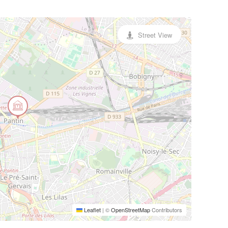
Street View
Leaflet
|
©
OpenStreetMap
Contributors