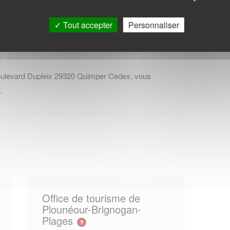
Tout accepter
Personnaliser
oulevard Dupleix 29320 Quimper Cedex, vous
.
Office de tourisme de
Plounéour-Brignogan-
Plages