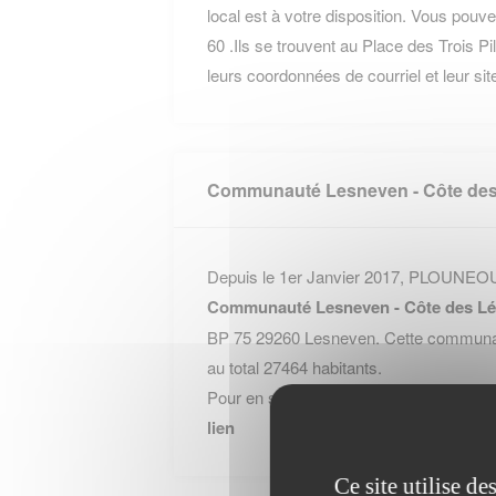
local est à votre disposition. Vous pouv
60 .Ils se trouvent au Place des Trois 
leurs coordonnées de courriel et leur site
Communauté Lesneven - Côte de
Depuis le 1er Janvier 2017, PLOUNEO
Communauté Lesneven - Côte des L
BP 75 29260 Lesneven. Cette communa
au total 27464 habitants.
Pour en savoir plus sur la Communauté
lien
Ce site utilise d