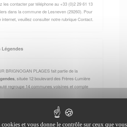
ez les contacter par téléphone au +33 (0)2 29 61 13
Piliers dans la commune de Lesneven (29260). Pour
 internet, veuillez consulter notre rubrique Contact.
s Légendes
UR BRIGNOGAN PLAGES fait partie de la
égendes
, située 12 boulevard des Frères-Lumière
uté regroupe 14 communes voisines et compte
 Lesneven - Côte des Légendes, cliquez sur ce
es cookies et vous donne le contrôle sur ceux que vous