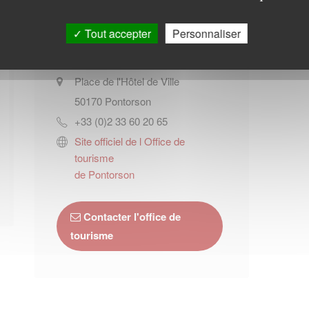
Office de tourisme de
Pontorson
Tout accepter
Personnaliser
Place de l'Hôtel de Ville
50170
Pontorson
+33 (0)2 33 60 20 65
Site officiel de l Office de
tourisme
de Pontorson
Contacter l'office de
tourisme