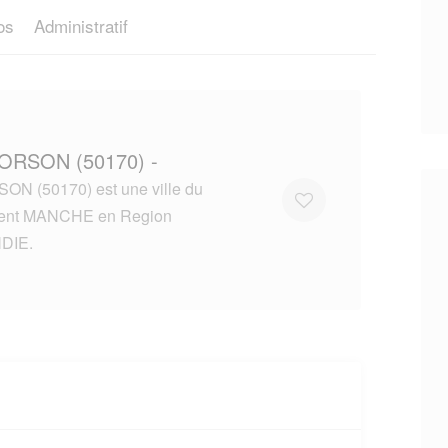
os
Administratif
ORSON (50170) -
N (50170) est une ville du
ent MANCHE en Region
DIE.