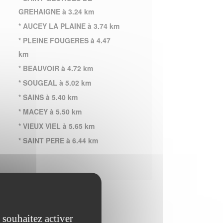
GREHAIGNE à 3.24 km
* AUCEY LA PLAINE à 3.74 km
* PLEINE FOUGERES à 4.47
km
* BEAUVOIR à 4.72 km
* SOUGEAL à 5.02 km
* SAINS à 5.40 km
* MACEY à 5.50 km
* VIEUX VIEL à 5.65 km
* SAINT PERE à 6.44 km
 souhaitez activer