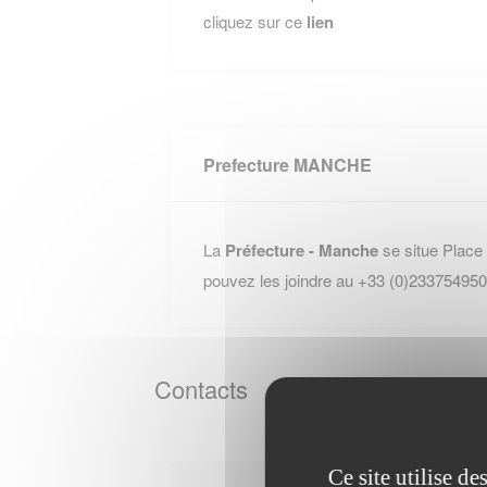
cliquez sur ce
lien
Prefecture MANCHE
La
Préfecture - Manche
se situe Place
pouvez les joindre au +33 (0)233754950
Contacts
Ce site utilise d