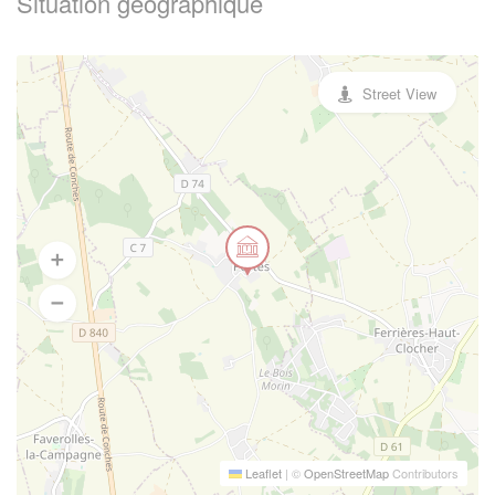
Situation geographique
Street View
Leaflet
|
©
OpenStreetMap
Contributors