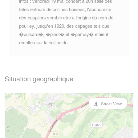
infos : vendredi 19 mai concert a 20h salle des
fetes entoure de collines boisees, l'abondance
des peupliers semble etre a l'origine du nom de
pouilley. jusqu'en 1920, des cepages tels que
�pulsard�, �pinot� et �gamay� etaient
recoltes sur la colline du
Situation geographique
Street View