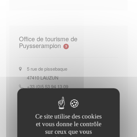
Office de tourisme de
Puysserampion
5 rue de pissebaque
47410
LAUZUN
+33 (0)5 53 94 13 09
Site officiel de l Office de tourisme
de Puysserampion
Ce site utilise des cookies
Contacter l'office de tourisme
et vous donne le contrôle
sur ceux que vous