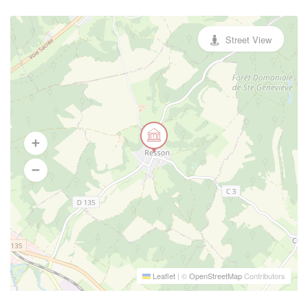
Street View
Leaflet
|
©
OpenStreetMap
Contributors