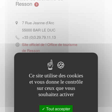
Resson
7 Rue Jeanne d'Arc
55000
BAR LE DUC
+33 (0)3.29.79.11.13
Site officiel de l Office de tourisme
de Resson
Contacter l'office de tourisme
Ce site utilise des cookies
et vous donne le contrôle
sur ceux que vous
souhaitez activer
Tout accepter