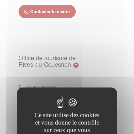
Contacter la mairie
Office de tourisme de
Rives-du-Couesnon
2 rue Nationale
35300
Fougères
+33 (0)2 99 94 12 20
Site officiel de l Office de tourisme
Ce site utilise des cookies
de Rives-du-Couesnon
et vous donne le contrôle
sur ceux que vous