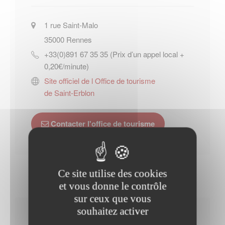
1 rue Saint-Malo
35000
Rennes
+33(0)891 67 35 35 (Prix d’un appel local +
0,20€/minute)
Site officiel de l Office de tourisme
de Saint-Erblon
Contacter l'office de tourisme
Ce site utilise des cookies
et vous donne le contrôle
sur ceux que vous
souhaitez activer
Horaires Mairie