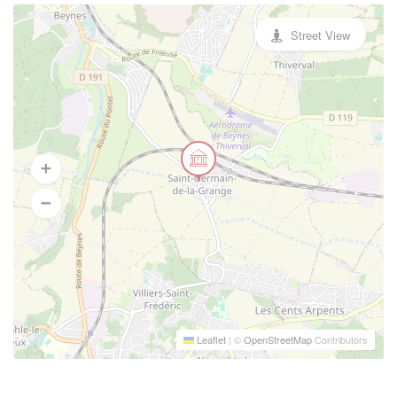
Street View
Leaflet
|
©
OpenStreetMap
Contributors