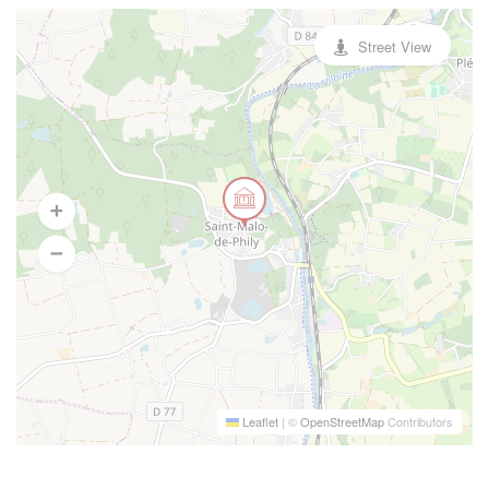
Street View
Leaflet
|
©
OpenStreetMap
Contributors