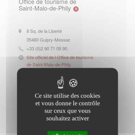
Office de tourisme de
Saint-Malo-de-Phily
8 Sq. de la Liberté
35480
Guipry-Messac
+33 (0)2 90 71 05 90
Site officiel de l Office de tourisme
de Saint-Malo-de-Phily
Contacter l'office de tourisme
Ce site utilise des cookies
et vous donne le contrôle
sur ceux que vous
souhaitez activer