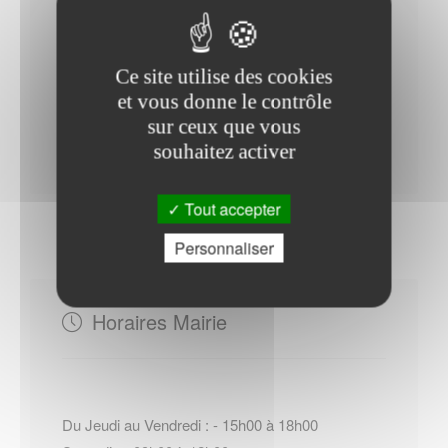
+33 (0)2 32 08 32 40
Site officiel de l Office de tourisme
de Saint-Martin-de-Boscherville
Ce site utilise des cookies
et vous donne le contrôle
sur ceux que vous
Contacter l'office de tourisme
souhaitez activer
Tout accepter
Personnaliser
Horaires Mairie
Du Jeudi au Vendredi : - 15h00 à 18h00