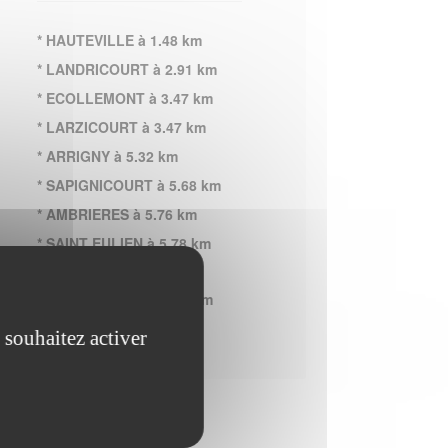
* HAUTEVILLE à 1.48 km
* LANDRICOURT à 2.91 km
* ECOLLEMONT à 3.47 km
* LARZICOURT à 3.47 km
* ARRIGNY à 5.32 km
* SAPIGNICOURT à 5.68 km
* AMBRIERES à 5.76 km
* SAINT EULIEN à 5.78 km
* GIFFAUMONT
CHAMPAUBERT à 5.81 km
 souhaitez activer