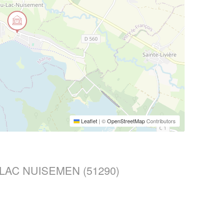
Leaflet
|
©
OpenStreetMap
Contributors
 LAC NUISEMEN (51290)