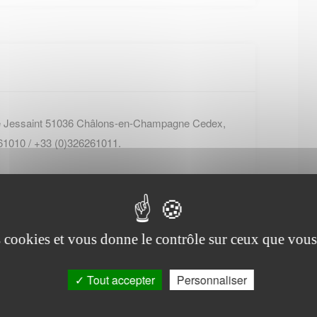
de Jessaint 51036 Châlons-en-Champagne Cedex,
61010 / +33 (0)326261011.
es cookies et vous donne le contrôle sur ceux que vous
Tout accepter
Personnaliser
Office de tourisme de
Sainte-Marie-du-Lac-