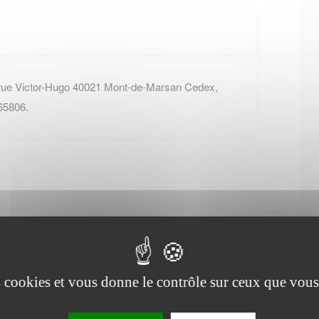
 rue Victor-Hugo 40021 Mont-de-Marsan Cedex,
65806.
Office de tourisme de
Saubrigues
es cookies et vous donne le contrôle sur ceux que vous