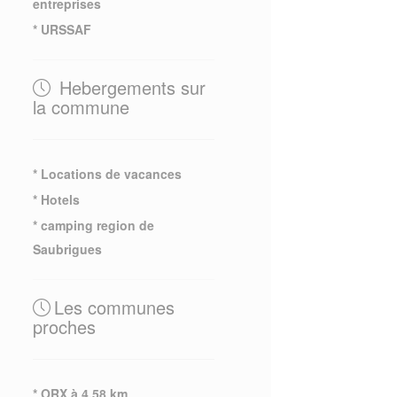
entreprises
* URSSAF
Hebergements sur
la commune
* Locations de vacances
* Hotels
* camping region de
Saubrigues
Les communes
proches
* ORX à 4.58 km