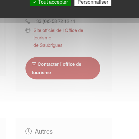
Tout accepter
Personnaliser
Avenue Georges Pompidou
40130
Capbreton
+33 (0)5 58 72 12 11
Site officiel de l Office de
tourisme
de Saubrigues
Contacter l'office de
tourisme
Autres