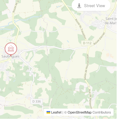
Street View
Leaflet
|
©
OpenStreetMap
Contributors