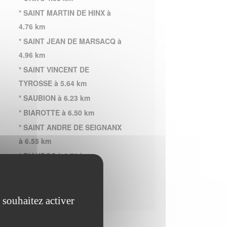
* SAINT MARTIN DE HINX à
4.76 km
* SAINT JEAN DE MARSACQ à
4.96 km
* SAINT VINCENT DE
TYROSSE à 5.64 km
* SAUBION à 6.23 km
* BIAROTTE à 6.50 km
* SAINT ANDRE DE SEIGNANX
à 6.55 km
* BIAUDOS à 6.70 km
* ANGRESSE à 6.99 km
 souhaitez activer