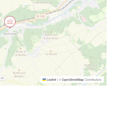
Leaflet
|
©
OpenStreetMap
Contributors