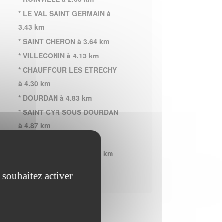
* LE VAL SAINT GERMAIN à
3.43 km
* SAINT CHERON à 3.64 km
* VILLECONIN à 4.13 km
* CHAUFFOUR LES ETRECHY
à 4.30 km
* DOURDAN à 4.83 km
* SAINT CYR SOUS DOURDAN
à 4.87 km
* SAINT MAURICE
MONTCOURONNE à 5.75 km
 souhaitez activer