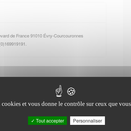
evard de France 91010 Évry-Courcouronnes
 (0)169919191.
es cookies et vous donne le contrôle sur ceux que vous
Office de tourisme de
Sermaise
Tout accepter
Personnaliser