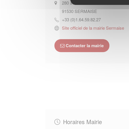
280 avenue Paul-Blot
91530
SERMAISE
+33 (0)1.64.59.82.27
Site officiel de la mairie Sermaise
Contacter la mairie
Horaires Mairie