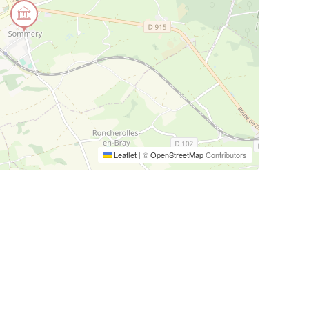
Leaflet
|
©
OpenStreetMap
Contributors