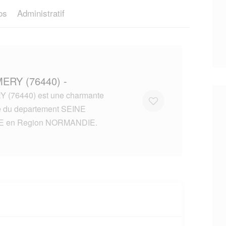
os
Administratif
ERY (76440) -
(76440) est une charmante
lle du departement SEINE
E en Region NORMANDIE.