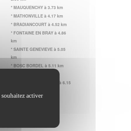
* MAUQUENCHY à 3.73 km
* MATHONVILLE à 4.17 km
* BRADIANCOURT à 4.52 km
* FONTAINE EN BRAY à 4.86
km
* SAINTE GENEVIEVE à 5.05
km
* BOSC BORDEL à 5.11 km
* NEUFBOSC à 5.34 km
* NEUVILLE FERRIERES à 6.15
km
 souhaitez activer