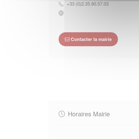
+33 (0)2.35.90.57.03
Contacter la mairie
Horaires Mairie