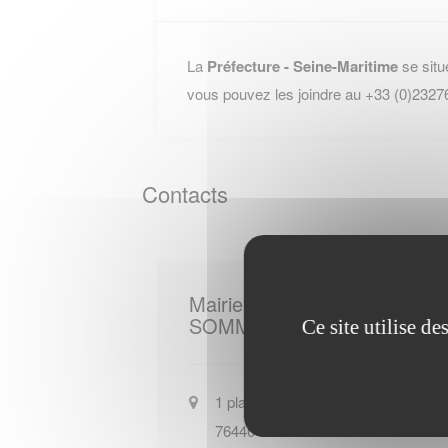
La
Préfecture - Seine-Maritime
se situ
vous pouvez les joindre au +33 (0)2327
Contacts
Mairie de
SOMMERY
Ce site utilise d
1 place de la Mairie
76440
SOMMERY