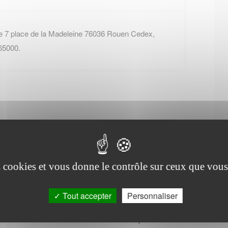
e 7 place de la Madeleine 76036 Rouen Cedex,
65000.
Office de tourisme de
Sommery
es cookies et vous donne le contrôle sur ceux que vous
Tout accepter
Personnaliser
6 Place Notre Dame
76270
Neufchâtel-en-Bray