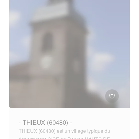
- THIEUX (60480) -
THIEUX (60480) est un village typique du