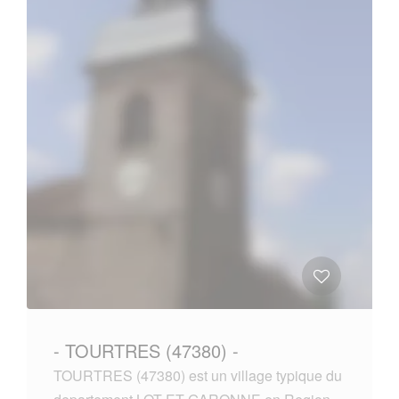
- TOURTRES (47380) -
TOURTRES (47380) est un village typique du