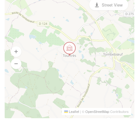
Street View
Leaflet
|
©
OpenStreetMap
Contributors