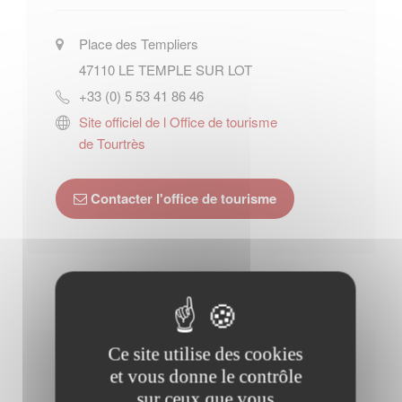
Place des Templiers
47110
LE TEMPLE SUR LOT
+33 (0) 5 53 41 86 46
Site officiel de l Office de tourisme
de Tourtrès
Contacter l'office de tourisme
Ce site utilise des cookies
Horaires Mairie
et vous donne le contrôle
sur ceux que vous