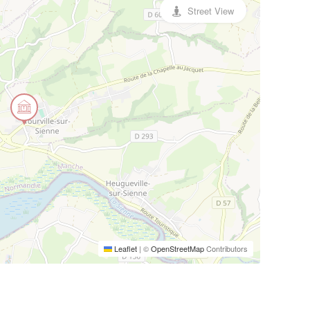
Street View
Leaflet
|
©
OpenStreetMap
Contributors