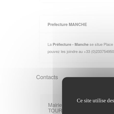
Prefecture MANCHE
La
Préfecture - Manche
se situe Place
pouvez les joindre au +33 (0)233754950
Contacts
Ce site utilise d
Mairie de
TOURVILLE SUR SIENNE