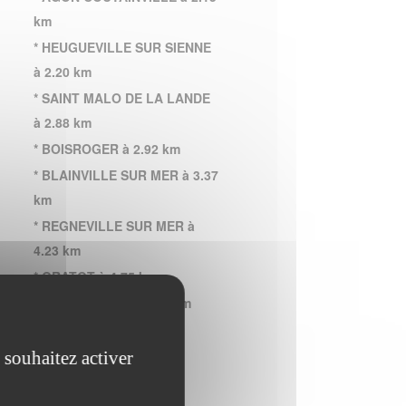
km
* HEUGUEVILLE SUR SIENNE
à 2.20 km
* SAINT MALO DE LA LANDE
à 2.88 km
* BOISROGER à 2.92 km
* BLAINVILLE SUR MER à 3.37
km
* REGNEVILLE SUR MER à
4.23 km
* GRATOT à 4.75 km
* LA VENDELEE à 5.11 km
* BRICQUEVILLE LA
BLOUETTE à 5.14 km
 souhaitez activer