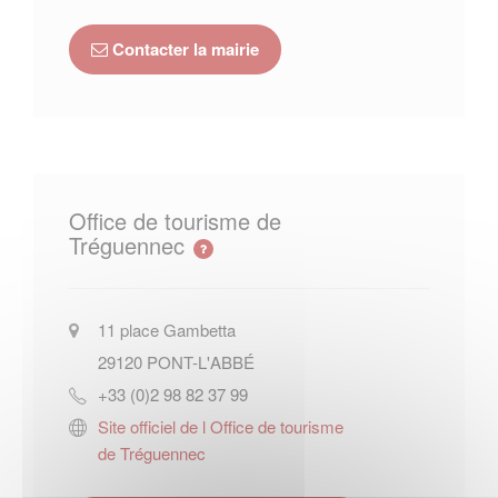
Contacter la mairie
Office de tourisme de
Tréguennec
11 place Gambetta
29120
PONT-L'ABBÉ
+33 (0)2 98 82 37 99
Site officiel de l Office de tourisme
de Tréguennec