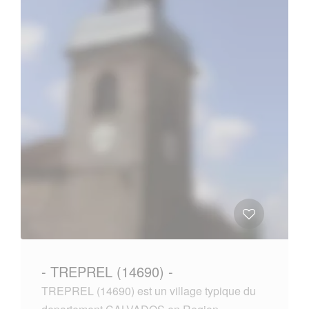
- TREPREL (14690) -
TREPREL (14690) est un village typique du