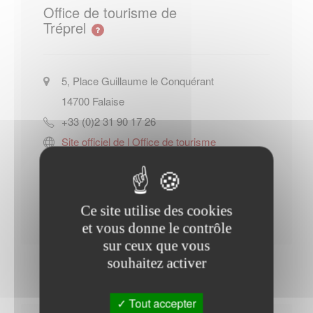
Office de tourisme de
Tréprel
5, Place Guillaume le Conquérant
14700
Falaise
+33 (0)2 31 90 17 26
Site officiel de l Office de tourisme
de Tréprel
Contacter l'office de tourisme
Ce site utilise des cookies
et vous donne le contrôle
sur ceux que vous
souhaitez activer
Tout accepter