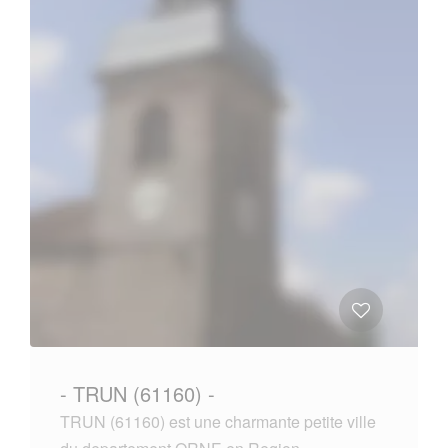
- TRUN (61160) -
TRUN (61160) est une charmante petite ville