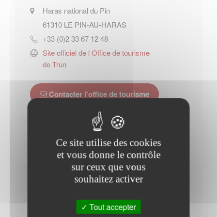
Haras national du Pin
61310
LE PIN-AU-HARAS
+33 (0)2 33 67 12 48
Site officiel de l Office de tourisme
de Trun
Contacter l'office de tourisme
Ce site utilise des cookies
et vous donne le contrôle
sur ceux que vous
souhaitez activer
Horaires Mairie
Tout accepter