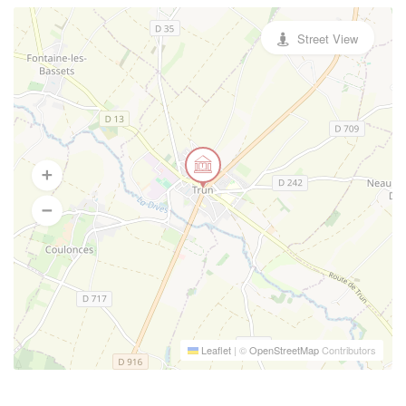
Street View
Leaflet
|
©
OpenStreetMap
Contributors